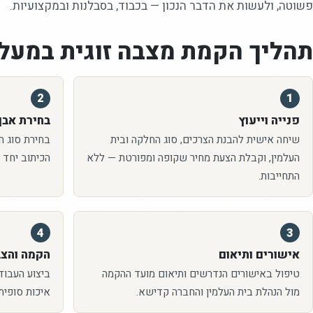
פשוטה, ולעשות את הדבר הנכון — בכבוד, בסבלנות ובמקצועיות.
תהליך הקמת
מצבה זוגית
במעלה
2
1
פנייה וייעוץ
בחירת אבן 
שיחה אישית להבנת הצרכים, סוג החלקה ובית
בחירת סוג האב
העלמין, וקבלת הצעת מחיר שקופה ומפורטת — ללא
הכיתוב יחד 
התחייבות.
4
3
אישורים ותיאום
הקמה והצ
טיפול באישורים הנדרשים ותיאום מועד ההקמה
ביצוע העבוד
מול הנהלת בית העלמין והחברה קדישא.
איכות סופית