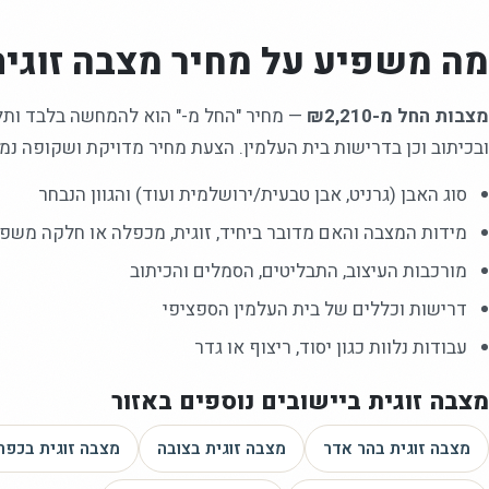
מה משפיע על מחיר
מצבה זוגית
מצבות החל מ-₪2,210
—
מחיר "החל מ-" הוא להמחשה בלבד ותלוי
ובכיתוב וכן בדרישות בית העלמין. הצעת מחיר מדויקת ושקופה נמס
סוג האבן (גרניט, אבן טבעית/ירושלמית ועוד) והגוון הנבחר
מידות המצבה והאם מדובר ביחיד, זוגית, מכפלה או חלקה משפ
מורכבות העיצוב, התבליטים, הסמלים והכיתוב
דרישות וכללים של בית העלמין הספציפי
עבודות נלוות כגון יסוד, ריצוף או גדר
מצבה זוגית
ביישובים נוספים באזור
מצבה זוגית
בהר אדר
מצבה זוגית
בצובה
מצבה זוגית
בכפר 