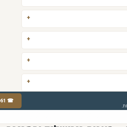
061
☎
ת.