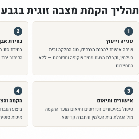
תהליך הקמת
מצבה זוגית
בגבעת
2
1
פנייה וייעוץ
בחירת אבן 
שיחה אישית להבנת הצרכים, סוג החלקה ובית
בחירת סוג האב
העלמין, וקבלת הצעת מחיר שקופה ומפורטת — ללא
הכיתוב יחד 
התחייבות.
4
3
אישורים ותיאום
הקמה והצ
טיפול באישורים הנדרשים ותיאום מועד ההקמה
ביצוע העבוד
מול הנהלת בית העלמין והחברה קדישא.
איכות סופית