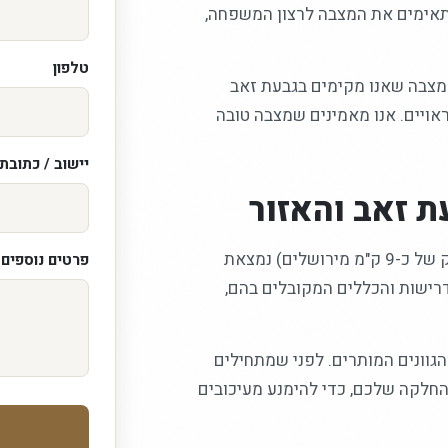
מתאימים את המצבה לרצון המשפחה,
טלפון
 מצבה שאנו מקימים בגבעת זאב
ראויים. אנו מאמינים שמצבה טובה
יישוב / כתובת
 זאב והאזור
אנו מקימים מצבות בירושלים וביישובי הסביבה, וגבעת זאב (במרחק של כ-9 ק"מ מירושלים) נמצאת
פרטים נוספים /
דרישות והכללים המקובלים בהם,
הגוונים המותרים. לפני שמתחילים
החלקה שלכם, כדי להימנע מעיכובים