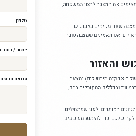
מתאימים את המצבה לרצון המשפחה,
טלפון
מצבה שאנו מקימים באבו גוש
ראויים. אנו מאמינים שמצבה טובה
יישוב / כתובת
וש והאזור
אנו מקימים מצבות בירושלים וביישובי הסביבה, ואבו גוש (במרחק של כ-13 ק"מ מירושלים) נמצאת
פרטים נוספים /
דרישות והכללים המקובלים בהם,
הגוונים המותרים. לפני שמתחילים
חלקה שלכם, כדי להימנע מעיכובים