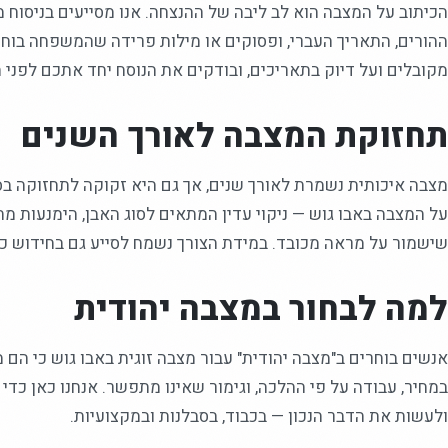
הכיתוב על המצבה הוא לב ליבה של ההנצחה. אנו מסייעים בניסוח 
ההורים, התאריך העברי, ופסוקים או מילות פרידה שהמשפחה בוחר
מקובלים ועל דיוק בתאריכים, ובודקים את הנוסח יחד אתכם לפני ה
תחזוקת המצבה לאורך השנים
מצבה איכותית נשמרת לאורך שנים, אך גם היא זקוקה לתחזוקה בס
על המצבה באבו גוש — ניקוי עדין המתאים לסוג האבן, הימנעות מחו
שישמור על מראה מכובד. במידת הצורך נשמח לסייע גם בחידוש כי
למה לבחור במצבה יהודית
אנשים בוחרים ב"מצבה יהודית" עבור מצבה זוגית באבו גוש כי הם
במחיר, עבודה על פי ההלכה, וגימור שאינו מתפשר. אנחנו כאן כד
ולעשות את הדבר הנכון — בכבוד, בסבלנות ובמקצועיות.