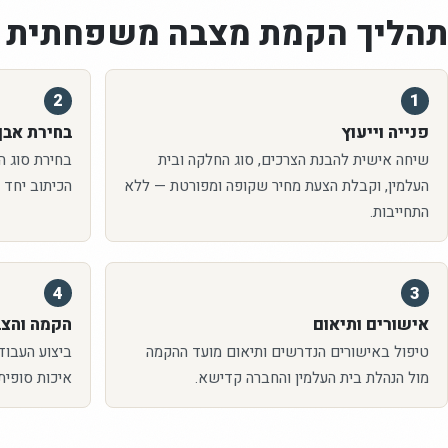
תהליך הקמת
מצבה משפחתית
2
1
פנייה וייעוץ
בחירת אבן 
שיחה אישית להבנת הצרכים, סוג החלקה ובית
בחירת סוג האב
העלמין, וקבלת הצעת מחיר שקופה ומפורטת — ללא
הכיתוב יחד 
התחייבות.
4
3
אישורים ותיאום
הקמה והצ
טיפול באישורים הנדרשים ותיאום מועד ההקמה
ביצוע העבוד
מול הנהלת בית העלמין והחברה קדישא.
איכות סופית