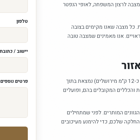
המצבה לרצון המשפחה, לאופי הנפטר
טלפון
. כל מצבה שאנו מקימים בצובה
ראויים. אנו מאמינים שמצבה טובה
יישוב / כתובת
זור
אנו מקימים מצבות בירושלים וביישובי הסביבה, וצובה (במרחק של כ-12 ק"מ מירושלים) נמצאת בתוך
פרטים נוספים /
ת והכללים המקובלים בהם, ופועלים
הגוונים המותרים. לפני שמתחילים
חלקה שלכם, כדי להימנע מעיכובים