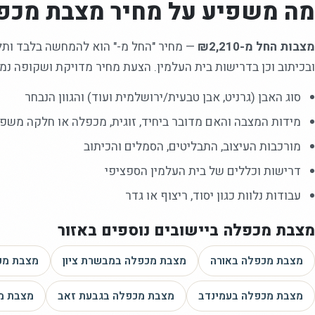
מה משפיע על מחיר
מצבת מכפ
מצבות החל מ-₪2,210
—
מחיר "החל מ-" הוא להמחשה בלבד ותלוי
ובכיתוב וכן בדרישות בית העלמין. הצעת מחיר מדויקת ושקופה נמס
סוג האבן (גרניט, אבן טבעית/ירושלמית ועוד) והגוון הנבחר
מידות המצבה והאם מדובר ביחיד, זוגית, מכפלה או חלקה משפ
מורכבות העיצוב, התבליטים, הסמלים והכיתוב
דרישות וכללים של בית העלמין הספציפי
עבודות נלוות כגון יסוד, ריצוף או גדר
מצבת מכפלה
ביישובים נוספים באזור
מצבת מכפלה
באורה
מצבת מכפלה
במבשרת ציון
מצבת מכ
מצבת מכפלה
בעמינדב
מצבת מכפלה
בגבעת זאב
מצבת מ