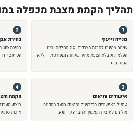
תהליך הקמת
מצבת מכפלה
במו
2
1
פנייה וייעוץ
בחירת אבן 
שיחה אישית להבנת הצרכים, סוג החלקה ובית
בחירת סוג האב
העלמין, וקבלת הצעת מחיר שקופה ומפורטת — ללא
הכיתוב יחד 
התחייבות.
4
3
אישורים ותיאום
הקמה והצ
טיפול באישורים הנדרשים ותיאום מועד ההקמה
ביצוע העבוד
מול הנהלת בית העלמין והחברה קדישא.
איכות סופית