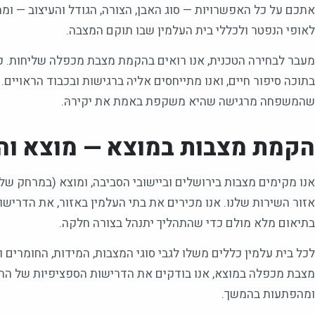
אתכם על כל האפשרויות — סוג האבן, הצורה, הגודל והעיצוב — ו
לאופי הנפטר ולכללי בית העלמין שבו תוקם המצבה.
מעבר לבחירה הטכנית, אנו רואים בהקמת מצבת מכפלה שליחות. כ
בתוכה סיפור חיים, ואנו מתייחסים אליה ברגישות ובכבוד הראויים.
שהמשפחה מרגישה שהיא משקפת באמת את יקירהּ.
הקמת מצבות במוצא — מוצא וה
אזור השירות שלנו. אנו מכירים את בתי העלמין באזור, את הדרישו
בתיאום מלא מולם כדי שהתהליך יתנהל בצורה חלקה.
לכל בית עלמין כללים משלו לגבי סוגי המצבות, המידות, החומרים ו
מצבת מכפלה במוצא, אנו בודקים את הדרישות הספציפיות של החל
ומהפתעות בהמשך.