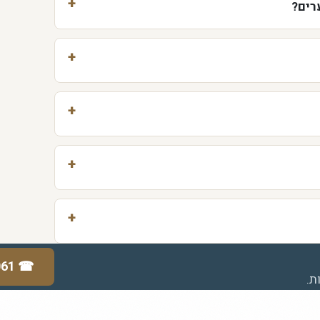
רים?
061
☎
ת.