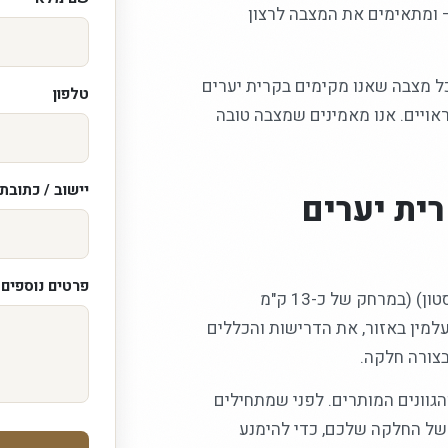
— ומתאימים את המצבה לרצון
ל מצבה שאנו מקימים בקרית יערים
טלפון
ראויים. אנו מאמינים שמצבה טובה
יישוב / כתובת
ית יערים
פרטים נוספים /
אנו מקימים מצבות בירושלים וביישובי הסביבה, וקרית יערים (טלזסטון) (במרחק של כ-13 ק"מ
עלמין באזור, את הדרישות והכללים
בצורה חלקה.
הגוונים המותרים. לפני שמתחילים
של החלקה שלכם, כדי להימנע