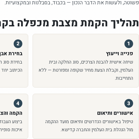
פשוטה, ולעשות את הדבר הנכון — בכבוד, בסבלנות ובמקצועיות.
תהליך הקמת
מצבת מכפלה
בקר
2
1
פנייה וייעוץ
בחירת אבן 
שיחה אישית להבנת הצרכים, סוג החלקה ובית
בחירת סוג האב
העלמין, וקבלת הצעת מחיר שקופה ומפורטת — ללא
הכיתוב יחד 
התחייבות.
4
3
אישורים ותיאום
הקמה והצ
טיפול באישורים הנדרשים ותיאום מועד ההקמה
ביצוע העבוד
מול הנהלת בית העלמין והחברה קדישא.
איכות סופית