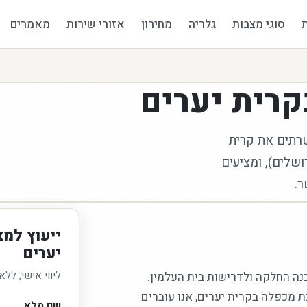
סוגי מצבות
גלריה
מחירון
אזורי שירות
מאמרים
קרית יערים
שרתים את קרית
בי האזור (במרחק של כ-13 ק"מ מירושלים), ומציעים
ר.
ייעוץ למ
יערים
ליווי אישי, ללא
נה החלקה ולדרישות בית העלמין.
 מכפלה בקרית יערים, אנו עוברים
שם מלא