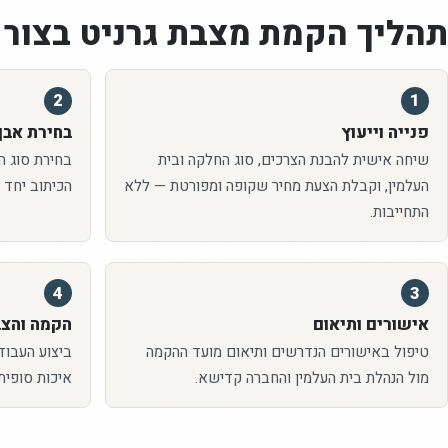
תהליך הקמת
מצבת גרניט
בצור 
2
1
פנייה וייעוץ
בחירת אבן 
שיחה אישית להבנת הצרכים, סוג החלקה ובית
בחירת סוג האב
העלמין, וקבלת הצעת מחיר שקופה ומפורטת — ללא
הכיתוב יחד 
התחייבות.
4
3
אישורים ותיאום
הקמה והצ
טיפול באישורים הנדרשים ותיאום מועד ההקמה
ביצוע העבוד
מול הנהלת בית העלמין והחברה קדישא.
איכות סופית