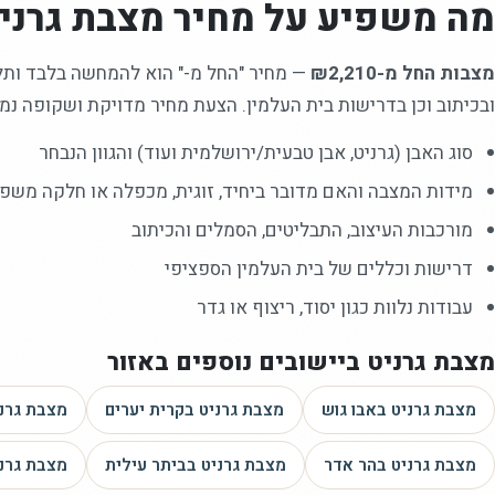
מה משפיע על מחיר
מצבת גרני
מצבות החל מ-₪2,210
—
מחיר "החל מ-" הוא להמחשה בלבד ותלוי
ובכיתוב וכן בדרישות בית העלמין. הצעת מחיר מדויקת ושקופה נמס
סוג האבן (גרניט, אבן טבעית/ירושלמית ועוד) והגוון הנבחר
מידות המצבה והאם מדובר ביחיד, זוגית, מכפלה או חלקה משפ
מורכבות העיצוב, התבליטים, הסמלים והכיתוב
דרישות וכללים של בית העלמין הספציפי
עבודות נלוות כגון יסוד, ריצוף או גדר
מצבת גרניט
ביישובים נוספים באזור
מצבת גרניט
באבו גוש
מצבת גרניט
בקרית יערים
מצבת גרנ
מצבת גרניט
בהר אדר
מצבת גרניט
בביתר עילית
מצבת גרנ