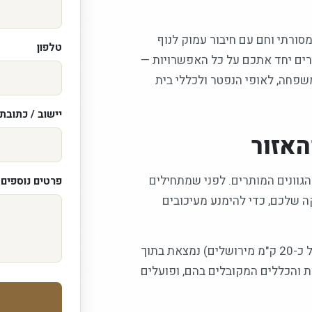
ורתי וחם עם חיבור עמוק לנוף
טלפון
רים יחד אתכם על כל האפשרויות —
משפחה, לאופי הנפטר ולכללי בית
יישוב / כתובת
אזור
הגוונים המותרים. לפני שמתחילים
פרטים נוספים /
 שלכם, כדי להימנע מעיכובים
אנו מקימים מצבות בירושלים וביישובי הסביבה, ואפרת (במרחק של כ-20 ק"מ מירושלים) נמצאת בתוך
ת והכללים המקובלים בהם, ופועלים