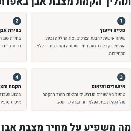
תהליך הקמת
מצבת אבן
באפרת
2
1
פנייה וייעוץ
בחירת אבן 
שיחה אישית להבנת הצרכים, סוג החלקה ובית
בחירת סוג האב
העלמין, וקבלת הצעת מחיר שקופה ומפורטת — ללא
הכיתוב יחד 
התחייבות.
4
3
אישורים ותיאום
הקמה והצ
טיפול באישורים הנדרשים ותיאום מועד ההקמה
ביצוע העבוד
מול הנהלת בית העלמין והחברה קדישא.
איכות סופית
מה משפיע על מחיר
מצבת אבן