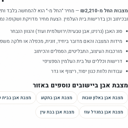
מצבות החל מ-₪2,210
—
מחיר "החל מ-" הוא להמחשה בלבד ותלוי
ובכיתוב וכן בדרישות בית העלמין. הצעת מחיר מדויקת ושקופה נמס
סוג האבן (גרניט, אבן טבעית/ירושלמית ועוד) והגוון הנבחר
מידות המצבה והאם מדובר ביחיד, זוגית, מכפלה או חלקה משפ
מורכבות העיצוב, התבליטים, הסמלים והכיתוב
דרישות וכללים של בית העלמין הספציפי
עבודות נלוות כגון יסוד, ריצוף או גדר
מצבת אבן
ביישובים נוספים באזור
מצבת אבן
באלון שבות
מצבת אבן
בתקוע
מצבת אבן
בבית 
מצבת אבן
במגדל עוז
מצבת אבן
בבת עין