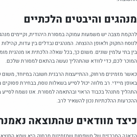
מנהגים והיבטים הלכתיים
להקמת מצבה יש משמעות עמוקה במסורת היהודית, וקיימים מנהגי
לנוסח החקוק ולאופן ההנצחה. המנהגים נבדלים בין עדות, קהילות 
בין בתי עלמין שונים. משום כך, בכל שאלה הלכתית או מנהגית מומ
המוכר לכם, כדי לוודא שהתהליך נעשה בהתאם למסורת שלכם.
כאשר מזמינים מרחוק, ההתייעצות הרבנית חשובה במיוחד, משום
באופן מיידי. רב מלווה יכול לסייע בשאלות נוסח, בבחירת פסוקים 
התהליך מתנהל בכבוד הראוי ובהתאמה למסורת. אנו נשמח לסייע 
ההכרעות ההלכתיות נכון להשאיר לרב.
כיצד מוודאים שהתוצאה נאמנה
הדאגה המרכזית של משפחות שמזמינות מרחוק היא שמא התוצאה ל