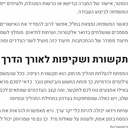
הנפטר, אישור של החברה קדישא או הרשות המנהלת, ולעיתים ייפ
המשפחה לביצוע העבודה.
כאשר המשפחה נמצאת בחו"ל, אפשר לרוב להסדיר את האישורים ב
מסמכים שנשלחים בדואר אלקטרוני, ושיחות לתיאום. מומלץ לשמו
תיעוד מסודר של ההתכתבות. תיעוד כזה מועיל לשני הצדדים ומונע 
תקשורת ושקיפות לאורך הדרך
המפתח להצלחת תהליך מרחוק הוא תקשורת רציפה. ככל שהמשפח
צילומים והדמיות, כך פוחת החשש והביטחון גובר. כדאי לסכם מ
באילו אמצעים נוח לכם לתקשר, ומה קצב העדכונים שמתאים לכם
שלב, ויש כאלה שמסתפקות בעדכון בתחילת התהליך ובסיומו.
שיחת וידאו יכולה להיות כלי יקר ערך. היא מאפשרת להראות את ה
הנוסח בזמן אמת, ולענות על שאלות מיד. כך גם מי שמרוחק יכול 
החשובות.