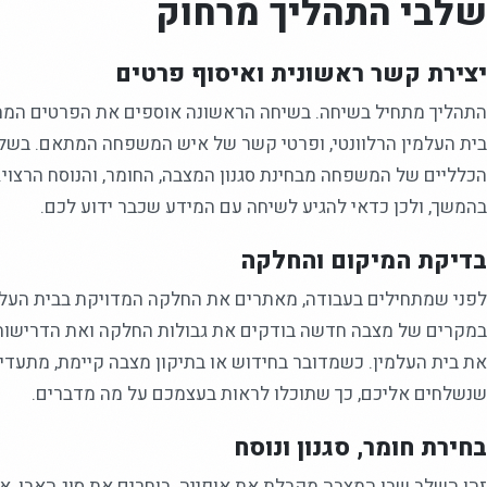
שלבי התהליך מרחוק
יצירת קשר ראשונית ואיסוף פרטים
התהליך מתחיל בשיחה. בשיחה הראשונה אוספים את הפרטים המהו
בית העלמין הרלוונטי, ופרטי קשר של איש המשפחה המתאם. בשלב
הכלליים של המשפחה מבחינת סגנון המצבה, החומר, והנוסח הרצוי.
בהמשך, ולכן כדאי להגיע לשיחה עם המידע שכבר ידוע לכם.
בדיקת המיקום והחלקה
לפני שמתחילים בעבודה, מאתרים את החלקה המדויקת בבית העלמ
במקרים של מצבה חדשה בודקים את גבולות החלקה ואת הדרישות
את בית העלמין. כשמדובר בחידוש או בתיקון מצבה קיימת, מתעדי
שנשלחים אליכם, כך שתוכלו לראות בעצמכם על מה מדברים.
בחירת חומר, סגנון ונוסח
זהו השלב שבו המצבה מקבלת את אופייה. בוחרים את סוג האבן, א