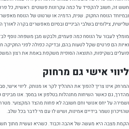
חשש זה, חשוב להקפיד על כמה עקרונות פשוטים. ראשית, כל פרט 
ובמיוחד הנוסח החקוק. שנית, הדמיה או שרטוט של הנוסח מאפשר
שלישית, צילומים בשלבי הביניים ובסיום מאפשרים בקרה לאורך ה
מומלץ לעבור על הנוסח כמה פעמים, ולבקש מבן משפחה נוסף לבדו
ואיות הם פרטים שקל לטעות בהם, ובדיקה כפולה לפני החקיקה ח
פועלים בשקיפות, התוצאה הסופית משקפת באמת את רצון המשפח
ליווי אישי גם מרחוק
המרחק אינו צריך להפוך את התהליך לקר או מנותק. ליווי אישי, ס
מהדרך, גם כאשר השיחות מתנהלות בטלפון או במסך. אנו מבינים 
ושמירה על יחס אנושי וחם חשובה לא פחות מהצד המקצועי. מטרתנ
שהזיכרון נשמר בידיים אמינות, ושיש לו עם מי לדבר בכל שלב.
הקמת מצבה היא מעשה של אהבה וכבוד. כשהיא נעשית מתוך תשומת