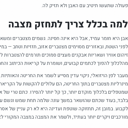
פעולה שתעשו תיטיב עם האבן ולא תזיק לה.
למה בכלל צריך לתחזק מצבה
אבן היא חומר עמיד, אבל היא אינה חסינה. גשמים מצטברים ומשאי
לפני השטח, ובאזורים מסוימים מצטברים אזוב, חזזיות וטחב — במי
זיהום אוויר ושאריות אבקנים מעצים סמוכים תורמים להצטברות ל
מהלכלוך להפוך לכתמים קבועים, ושומרת על קריאוּת הכיתוב והחר
מעבר לפן הויזואלי, ניקוי עדין מסייע לשמר את החריטה והאותיות.
מינרליות מצטברים בתוך החריטה, הם עלולים להקשות על הקריאה 
שמטפלים בלכלוך מוקדם יותר, כך קל יותר להסירו. כתם טרי של א
בלבד, בעוד שכתם שהושאר במשך עונה שלמה תחת שמש וגשם עלול
לקבוע. במובן זה, תחזוקה שוטפת ועדינה היא לא רק עניין של אס
מורכבים ויקרים יותר בעתיד, ולשמר את המצבה במצבה המקורי לא