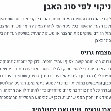
ניקוי לפי סוג האבן
לא כל המצבות עשויות מאותו חומר, וההבדל קריטי. שיטה שמתאי
ולכן הצעד הראשון בכל ניקוי הוא לזהות מאיזה חומר עשויה המצב
מול הגורם שהקים את המצבה או פשוט להתחיל בשיטה העדינה בי
סוגי האבן.
מצבות גרניט
גרניט הוא חומר קשה, צפוף ועמיד יחסית, ולכן קל יחסית לתחזוקה
רכה או ספוג כדי להסיר אבק ולכלוך שטחי. אם יש כתמים עיקשים 
ונייטרלי (כמו סבון כלים מהול היטב במים). בסיום, שוטפים היטב 
סבון, ומייבשים במטלית רכה כדי למנוע כתמי מים. הגרניט המלוטש
ובדרך כלל אין צורך בחומרים מיוחדים כדי להחזיר לו את מראהו. 
עמיד אינו חסין מפני שריטות, ולכן יש להימנע ממטליות מחוספסות
אבן טבעית, שיש ואבן ירושלמית