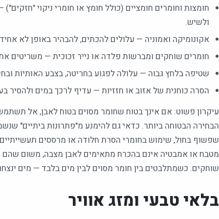
חומצות וחומרים חומציים (כולל חומץ או חומרי ניקוי "חזקים") 
ולשיש.
אקונומיקה ואמוניה — עלולים להכתים, להבהיר באופן לא אחיד 
חומרים שוחקים ומברשות פלדה או נייר זכוכית — משריטים את 
שטיפה בלחץ גבוה — עלולה לפגוע בחריטה, בצבע האותיות ובחיב
הסרה כוחנית של אזוב או חזזיות — עדיף לרכך במים ולהסיר בעד
עיקרון פשוט: אם אינך בטוח שחומר מסוים בטוח לאבן, אל תשתמש 
הבחירה הבטוחה ביותר. כדאי גם להימנע מ"פתרונות ביתיים" שנשמ
שפשוף בחול, שימוש בחומרי הסרת חלודה או מרססים תעשייתיים.
מטבח או אמבטיה אינם בהכרח מתאימים לאבן מצבה, משום שהם עש
שוחקים. כשמתלבטים בין חומר מסוים לבין מים בלבד — מים ינצחו
בלאי טבעי ומזג אוויר