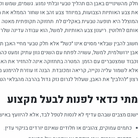
את צבע האותיות הצבועות, במיוחד צבע זהב או שחור הממלא את ה
המוצלל היא תופעה טבעית באקלים לח. תחזוקה תקופתית מאטה א
אותם לחלוטין. ריענון צבע האותיות, למשל, הוא עבודה עדינה של
חשוב להבין שבלאי מסוים אינו "כשל" אלא חלק טבעי מחיי האבן 
אבן ירושלמית, למשל, עשויה לפתח עם השנים גוון עתיק ומעט כהה י
וכבוד שמצטברים עם הזמן. המטרה בתחזוקה אינה להחזיר את האבן
אלא לשמור עליה נקייה, קריאה ומכובדת. הבנה זו עוזרת להימנע 
רצון "להלבין" את האבן, שעלול לגרום נזק גדול בהרבה מהבלאי הטב
מתי כדאי לפנות לבעל מקצוע
ישנם מצבים שבהם עדיף לא לנסות לטפל לבד, אלא להיוועץ באי
כתמים עמוקים, צהובים או חלודים שאינם יורדים בניקוי עדין.