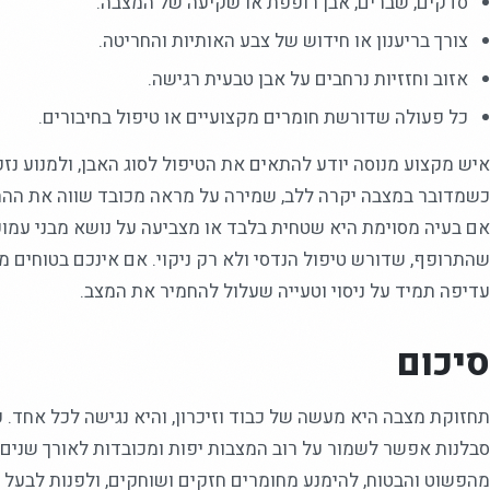
סדקים, שברים, אבן רופפת או שקיעה של המצבה.
צורך בריענון או חידוש של צבע האותיות והחריטה.
אזוב וחזזיות נרחבים על אבן טבעית רגישה.
כל פעולה שדורשת חומרים מקצועיים או טיפול בחיבורים.
איש מקצוע מנוסה יודע להתאים את הטיפול לסוג האבן, ולמנוע נזק
כשמדובר במצבה יקרה ללב, שמירה על מראה מכובד שווה את ההתי
אם בעיה מסוימת היא שטחית בלבד או מצביעה על נושא מבני עמוק 
שהתרופף, שדורש טיפול הנדסי ולא רק ניקוי. אם אינכם בטוחים מ
עדיפה תמיד על ניסוי וטעייה שעלול להחמיר את המצב.
סיכום
תחזוקת מצבה היא מעשה של כבוד וזיכרון, והיא נגישה לכל אחד. ע
סבלנות אפשר לשמור על רוב המצבות יפות ומכובדות לאורך שנים.
מהפשוט והבטוח, להימנע מחומרים חזקים ושוחקים, ולפנות לבעל 