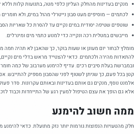
מנקים בעדינות מהחלק העליון כלפי מטה, בתנועות קלות וללא ל
לכתמים — מוסיפים מעט סבון נייטרלי מהול במים, ולא חומרים 
שוטפים שטיפה יסודית במים נקיים עד להסרת כל שאריות הסבו
מייבשים במטלית רכה ונקייה כדי למנוע כתמי מים ומינרלים.
מומלץ לבחור יום מעונן או שעות בוקר, כך שהאבן לא תהיה חמה מ
להתאדות מהירה ולכתמים. כדאי להצטייד מראש בדלי מים נקיים, 
ובמברשת בעלת סיבים רכים. עדיף להימנע מערבוב של כמה חומרי נ
קטן בכל פעם, כך שניתן לשטוף לפני שהסבון מספיק להתייבש. א
אלמנט נוסף, מנקים גם אותם בעדינות ובאותם עקרונות. סדר פעולה
אלא גם הופך את עצם הטיפול למעין רגע של התייחדות וכבוד לזכר
ממה חשוב להימנע
חלק מהטעויות הנפוצות גורמות יותר נזק מתועלת. כדאי להימנע מ: