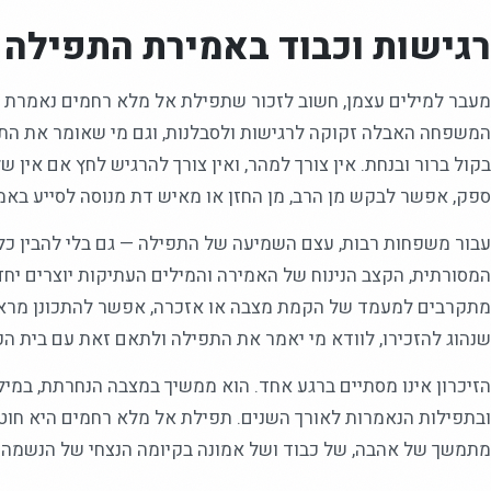
רגישות וכבוד באמירת התפילה
מעבר למילים עצמן, חשוב לזכור שתפילת אל מלא רחמים נאמרת ב
המשפחה האבלה זקוקה לרגישות ולסבלנות, וגם מי שאומר את התפ
בקול ברור ובנחת. אין צורך למהר, ואין צורך להרגיש לחץ אם אין
ספק, אפשר לבקש מן הרב, מן החזן או מאיש דת מנוסה לסייע באמ
עבור משפחות רבות, עצם השמיעה של התפילה — גם בלי להבין כל 
המסורתית, הקצב הנינוח של האמירה והמילים העתיקות יוצרים יחד
מתקרבים למעמד של הקמת מצבה או אזכרה, אפשר להתכונן מראש
שנהוג להזכירו, לוודא מי יאמר את התפילה ולתאם זאת עם בית הכ
הזיכרון אינו מסתיים ברגע אחד. הוא ממשיך במצבה הנחרתת, במיל
ובתפילות הנאמרות לאורך השנים. תפילת אל מלא רחמים היא חוט מ
מתמשך של אהבה, של כבוד ושל אמונה בקיומה הנצחי של הנשמה.