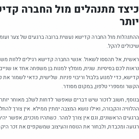
כיצד מתנהלים מול החברה קדיש
יותר
ההתנהלות מול החברה קדישא נעשית ברובה ברגעים של צער ועומס 
שיכולים להקל.
ראשית, אל תהססו לשאול. אנשי החברה קדישא רגילים ללוות משפ
נראות לכם בסיסיות. שנית, מומלץ למנות בן משפחה אחד או שניים
קדישא, כדי למנוע בלבול וריבוי פניות. שלישית, כדאי לשמור את
הקשר ומספרי טלפון, במקום מסודר.
בנוסף, חשוב לזכור שיש דברים שאפשר לדחות לשלב מאוחר יותר.
ההלוויה והקבורה, ואילו נושא המצבה ימתין ממילא. אין צורך להח
ברגעים הראשונים, וגם אין צורך למהר. כשתהיו מוכנים, אפשר יה
רגועה ומכבדת, ולבחור את הנוסח והעיצוב שמשקפים את זכר היקר