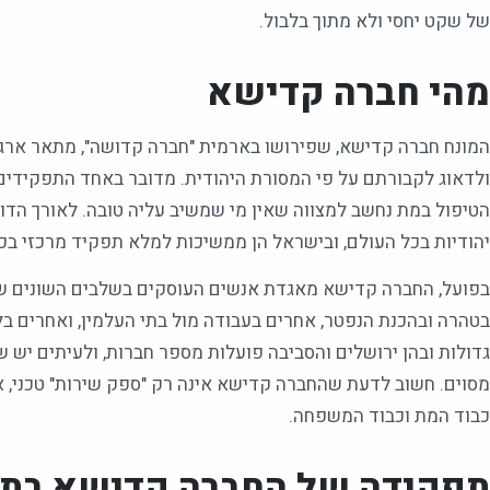
של שקט יחסי ולא מתוך בלבול.
מהי חברה קדישא
המונח חברה קדישא, שפירושו בארמית "חברה קדושה", מתאר ארגו
ולדאוג לקבורתם על פי המסורת היהודית. מדובר באחד התפקידים 
הטיפול במת נחשב למצווה שאין מי שמשיב עליה טובה. לאורך הדו
יהודיות בכל העולם, ובישראל הן ממשיכות למלא תפקיד מרכזי בכל
בפועל, החברה קדישא מאגדת אנשים העוסקים בשלבים השונים של
בטהרה ובהכנת הנפטר, אחרים בעבודה מול בתי העלמין, ואחרים בל
גדולות ובהן ירושלים והסביבה פועלות מספר חברות, ולעיתים יש שי
מסוים. חשוב לדעת שהחברה קדישא אינה רק "ספק שירות" טכני, 
כבוד המת וכבוד המשפחה.
תפקידה של החברה קדישא בתה