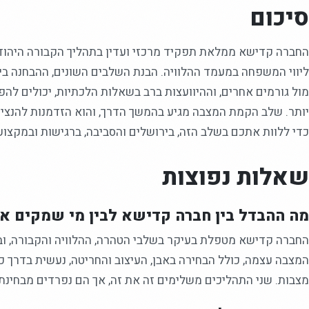
סיכום
החברה קדישא ממלאת תפקיד מרכזי ועדין בתהליך הקבורה היהודי
ליווי המשפחה במעמד ההלוויה. הבנת השלבים השונים, ההבחנה ב
מול גורמים אחרים, וההיוועצות ברב בשאלות הלכתיות, יכולים ל
יותר. שלב הקמת המצבה מגיע בהמשך הדרך, והוא הזדמנות להנציח 
כדי ללוות אתכם בשלב הזה, בירושלים והסביבה, ברגישות ובמקצועי
שאלות נפוצות
מה ההבדל בין חברה קדישא לבין מי שמקים א
החברה קדישא מטפלת בעיקר בשלבי הטהרה, ההלוויה והקבורה, וב
המצבה עצמה, כולל הבחירה באבן, העיצוב והחריטה, נעשית בדרך
מצבות. שני התהליכים משלימים זה את זה, אך הם נפרדים מבחינת 