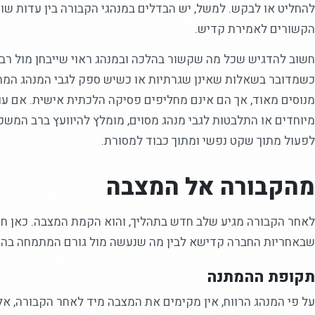
להחליט או לבקש. למשל, יש הבדלים במנהגי הקבורה בין עדות שונ
הקשורים לאמירת קדיש.
חשוב להדגיש שכל מה שקשור בהלכה ובמנהג ראוי שייבחן מול רב א
כשמדובר בשאלות שאינן שגרתיות או כשיש ספק לגבי המנהג המ
מנוסים מאוד, אך הם אינם מחליפים פסיקה הלכתית אישית. אם עו
מיוחדים או התלבטות לגבי מנהג מסוים, מומלץ להיוועץ ברב המש
לפעול מתוך שקט נפשי ומתוך כבוד למסורת.
מהקבורה אל המצבה
לאחר הקבורה מגיע שלב חדש בתהליך, והוא הקמת המצבה. כאן חש
שבאחריות החברה קדישא לבין מה שנעשה מול גורם המתמחה בה
תקופת ההמתנה
על פי המנהג הרווח, אין מקימים את המצבה מיד לאחר הקבורה, א